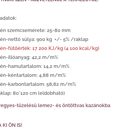
 adatok:
zén szemcsemérete: 25-80 mm
én-nettó súlya: 900 kg +/- 5% /raklap
én-fűtőérték: 17 200 KJ/kg (4 100 kcal/kg)
én-illóanyag: 42,2 m/m%
zén-hamutartalom: 14,2 m/m%
zén-kéntartalom: 4,88 m/m%
én-karbontartalom: 58,82 m/m%
klap: 80*120 cm (eldobható)
vegyes-tüzelésű lemez- és öntöttvas kazánokba
A
KI ÖN IS!