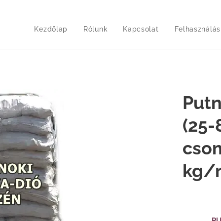
Kezdőlap
Rólunk
Kapcsolat
Felhasználási
Putn
(25-
cso
kg/
ockadió-szén (25 mm-80mm)
PU