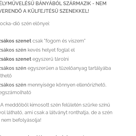
MÉLYMŰVELÉSŰ BÁNYÁBÓL SZÁRMAZIK - NEM
VERENDŐ A KÜLFEJTÉSŰ SZENEKKEL!
ocka-dió szén előnyei:
zsákos szenet
csak "fogom és viszem"
zsákos szén
kevés helyet foglal el
zsákos szenet
egyszerű tárolni
zsákos szén
egyszerűen a tüzelőanyag tartályába
thető
zsákos szén
mennyisége könnyen ellenőrizhető,
egszámolható
A meddőből kimosott szén felületén szürke színű
ol látható, ami csak a látványt ronthatja, de a szén
 nem befolyásolja!