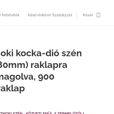
 feltételek
Adatvédelmi Szabályzat
Kosár
oki kocka-dió szén
80mm) raklapra
magolva, 900
raklap
TNOKI SZÉN - KÖZVETLENÜL A TERMELŐTŐL!