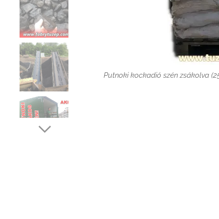
Putnoki szé
Putnoki barna mosott kocka-dió szén 
MPL emelőhátfalas gépjár
Putnoki kockadió szén zsákolva (2
MPL - reaklapos s