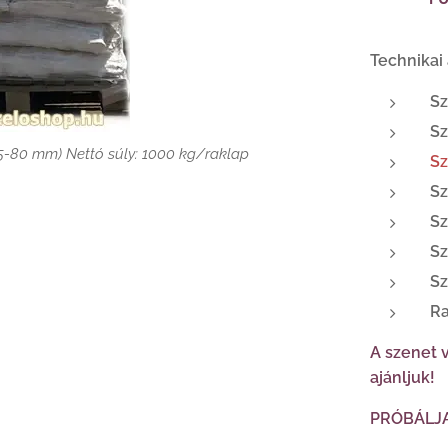
Technikai
n osztályozása
(25-80mm) ömlesztve! Ez kerül a zsákba!
S
Sz
mű - raklapos szén rakodás
5-80 mm) Nettó súly: 1000 kg/raklap
Sz
Sz
S
S
Sz
Ra
A szenet 
ajánljuk!
zén házhoz-szállítás
PRÓBÁLJ