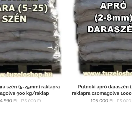
ara szén (5-25mm) raklapra
Putnoki apró daraszén
agolva 900 kg/raklap
raklapra csomagolva 1000
24 990
Ft
105 000
Ft
135 000
Ft
115 000