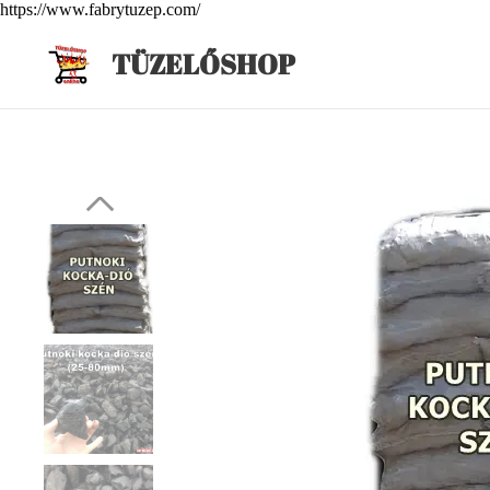
https://www.fabrytuzep.com/
T
ÜZELŐSHOP
Putnoki barna mosott k