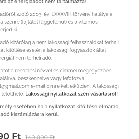
ára az energiaadót nem tartalmazza
!
adóról szóló 2003. évi LXXXVIII. törvény hatálya a
a szénre (fajtától függetlenül) és a villamos
erjed ki.
adó kizárólag a nem lakossági felhasználókat terheli.
zat kitöltése esetén a lakossági fogyasztók által
nergiát nem terheli adó.
ozatot a rendelési névvel és címmel megegyezően
s aláírva, beszkennelve vagy lefotózva
t@gmail.com e-mail címre kell elküldeni. A lakossági
 letölthető:
Lakossági nyilatkozat szén vásárlásról!
ély esetében ha a nyilatkozat kitöltése elmarad,
aadó kiszámlázásra kerül.
90
Ft
140 000
Ft