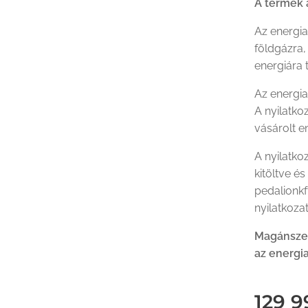
A termék 
Az energia
földgázra, 
energiára t
Az energia
A nyilatko
vásárolt e
A nyilatk
kitöltve é
pedalionkf
nyilatkozat
Magánszem
az energi
129 9