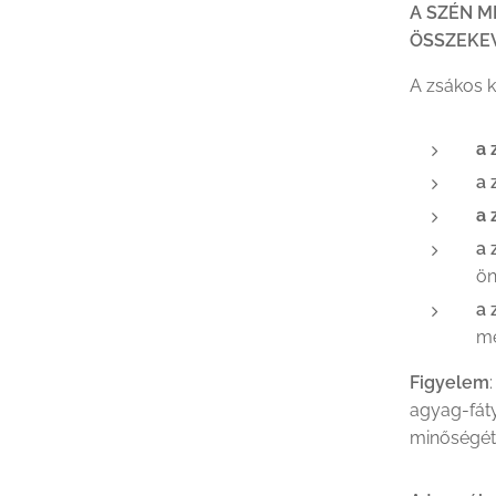
A SZÉN 
ÖSSZEKE
A zsákos k
a 
a 
a 
a 
ön
a 
m
Figyelem
:
agyag-fáty
minőségét