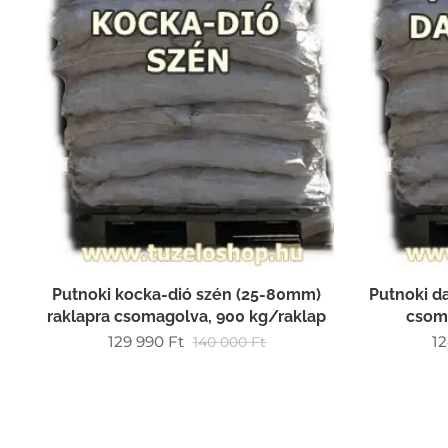
Putnoki kocka-dió szén (25-80mm)
Putnoki d
raklapra csomagolva, 900 kg/raklap
csom
129 990
Ft
1
140 000
Ft