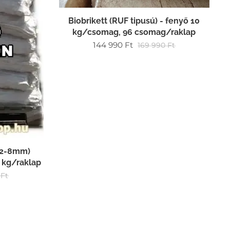
Biobrikett (RUF tipusú) - fenyő 10
kg/csomag, 96 csomag/raklap
144 990
Ft
169 990
Ft
 (2-8mm)
 kg/raklap
Ft