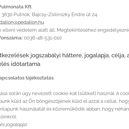
Pulmonata Kft
:
3630 Putnok, Bajcsy-Zsilinszky Endre út 24.
dalion@pedalion.hu
 elleni védelem alatt áll. Megtekintéséhez engedélyeznie
efonszáma:
0036-48-531-010
kezelések jogszabályi háttere, jogalapja, célja,
elés időtartama
kapcsolatos tájékoztatás
ása során úgy nevezett cookie-kat (sütiket) használ. A coo
unk küld az Ön böngészőjének küld el azzal a céllal, ho
onlapunk használatát és közreműködik abban, hogy néhány r
óinkról.
és jogalapja: