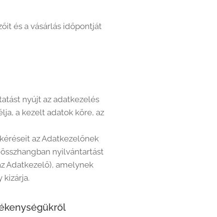
it és a vásárlás időpontját
atást nyújt az adatkezelés
ja, a kezelt adatok köre, az
tkéréseit az Adatkezelőnek
el összhangban nyilvántartást
az Adatkezelő), amelynek
 kizárja.
vékenységükről