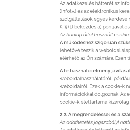
Az adatkezelés hátterét az info
(Infotv.) és az elektronikus k
szolgáltatások egyes kérdéseiről
5. § (1) bekezdés a) pontjával 
Az honlap által használt cookie-
A működéshez szigorúan szüks
lehetővé teszik a weboldal ala
elérhető az Ön számára. Ezen t
A felhasználói élmény javítását
weboldalhasználatáról, példáu
weboldalról. Ezek a cookie-k n
információkkal dolgoznak. Az e
cookie-k élettartama kizárólag
2.2. A megrendeléssel és a sz
Az adatkezelés jogszabályi hátte