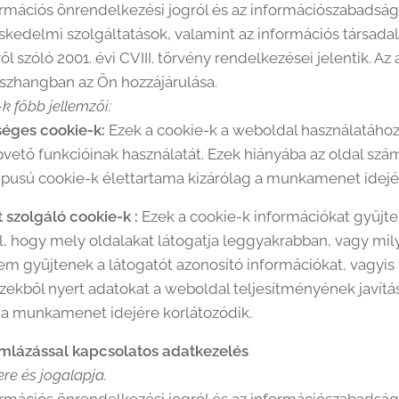
rmációs önrendelkezési jogról és az információszabadságró
ereskedelmi szolgáltatások, valamint az információs társa
 szóló 2001. évi CVIII. törvény rendelkezései jelentik. Az 
összhangban az Ön hozzájárulása.
k főbb jellemzői:
éges cookie-k:
Ezek a cookie-k a weboldal használatához
pvető funkcióinak használatát. Ezek hiányába az oldal szá
ípusú cookie-k élettartama kizárólag a munkamenet idejér
 szolgáló cookie-k :
Ezek a cookie-k információkat gyűjte
l, hogy mely oldalakat látogatja leggyakrabban, vagy mil
em gyűjtenek a látogatót azonosító információkat, vagyis 
zekből nyert adatokat a weboldal teljesítményének javítás
 a munkamenet idejére korlátozódik.
ámlázással kapcsolatos adatkezelés
re és jogalapja.