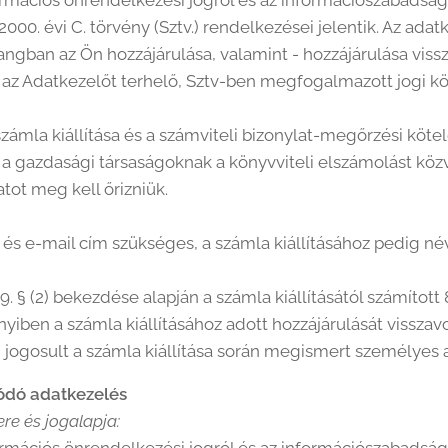
rmációs önrendelkezési jogról és az információszabadságró
 2000. évi C. törvény (Sztv.) rendelkezései jelentik. Az adatk
angban az Ön hozzájárulása, valamint - hozzájárulása vissz
n az Adatkezelőt terhelő, Sztv-ben megfogalmazott jogi köt
mla kiállítása és a számviteli bizonylat-megőrzési kötelez
án a gazdasági társaságoknak a könyvviteli elszámolást köz
tot meg kell őrizniük.
s e-mail cím szükséges, a számla kiállításához pedig név
69. § (2) bekezdése alapján a számla kiállításától számított 
yiben a számla kiállításához adott hozzájárulását visszavon
n jogosult a számla kiállítása során megismert személyes 
lódó adatkezelés
re és jogalapja: