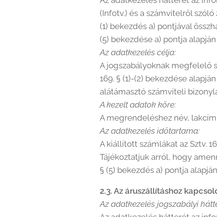
Az adatkezelés hátterét az info
(Infotv.) és a számvitelről szóló
(1) bekezdés a) pontjával összh
(5) bekezdése a) pontja alapjá
Az adatkezelés célja:
A jogszabályoknak megfelelő szá
169. § (1)-(2) bekezdése alapj
alátámasztó számviteli bizonyla
A kezelt adatok köre:
A megrendeléshez név, lakcím é
Az adatkezelés időtartama:
A kiállított számlákat az Sztv. 1
Tájékoztatjuk arról, hogy amenn
§ (5) bekezdés a) pontja alapjá
2.3. Az áruszállításhoz kapcso
Az adatkezelés jogszabályi hátte