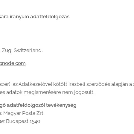
sára irányuló adatfeldolgozás
, Zug, Switzerland,
bnode.com
.
); az Adatkezelővel kötött írásbeli szerződés alapján a
yes adatok megismerésére nem jogosult.
üggő adatfeldolgozói tevékenység
:
Magyar Posta Zrt.
me:
Budapest 1540