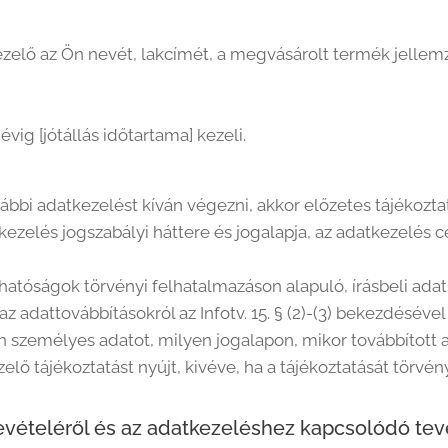
zelő az Ön nevét, lakcímét, a megvásárolt termék jellemző
vig [jótállás időtartama] kezeli.
bi adatkezelést kíván végezni, akkor előzetes tájékoztat
zelés jogszabályi háttere és jogalapja, az adatkezelés cél
a hatóságok törvényi felhatalmazáson alapuló, írásbeli ada
 az adattovábbításokról az Infotv. 15. § (2)-(3) bekezdésév
n személyes adatot, milyen jogalapon, mikor továbbított 
lő tájékoztatást nyújt, kivéve, ha a tájékoztatását törvény
evételéről és az adatkezeléshez kapcsolódó te