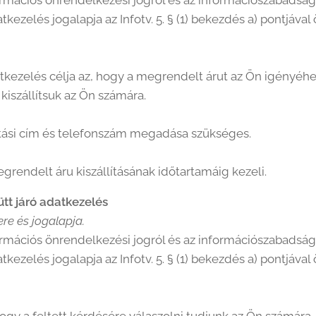
rmációs önrendelkezési jogról és az információszabadságró
adatkezelés jogalapja az Infotv. 5. § (1) bekezdés a) pontjáv
datkezelés célja az, hogy a megrendelt árut az Ön igényé
iszállítsuk az Ön számára.
ítási cím és telefonszám megadása szükséges.
grendelt áru kiszállításának időtartamáig kezeli.
ütt járó adatkezelés
re és jogalapja.
rmációs önrendelkezési jogról és az információszabadságró
adatkezelés jogalapja az Infotv. 5. § (1) bekezdés a) pontjáv