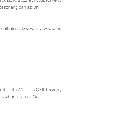
l szóló 2011. évi CXII. törvény
al összhangban az Ön
hez alkalmazkodva szerződéses
l szóló 2011. évi CXII. törvény
al összhangban az Ön