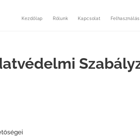
Kezdőlap
Rólunk
Kapcsolat
Felhasználási
atvédelmi Szabály
etőségei