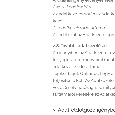
A jótállási igény érvényesítése.
A kezelt adatok köre:
Az adatkezelés során az Adatke
kezeli.
Az adatkezelés időtartama:
Az adatokat az Adatkezelő egy é
2.8. További adatkezelések
Amennyiben az Adatkezelő továb
lényeges körülményeiről (adatke
adatkezelés időtartama).
Tájékoztatjuk Önt arról, hogy 
teljesítenie kell. Az Adatkezelő
vezet (mely hatóságnak, milye
tartalmáról kérésére az Adatkeze
3. Adatfeldolgozó igényb