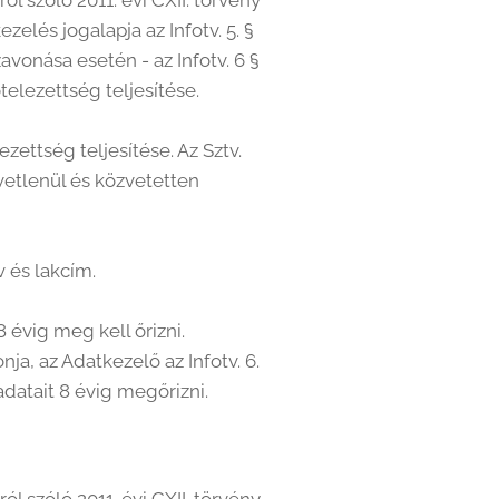
l szóló 2011. évi CXII. törvény
ezelés jogalapja az Infotv. 5. §
avonása esetén - az Infotv. 6 §
elezettség teljesítése.
ettség teljesítése. Az Sztv.
vetlenül és közvetetten
 és lakcím.
8 évig meg kell őrizni.
ja, az Adatkezelő az Infotv. 6.
adatait 8 évig megőrizni.