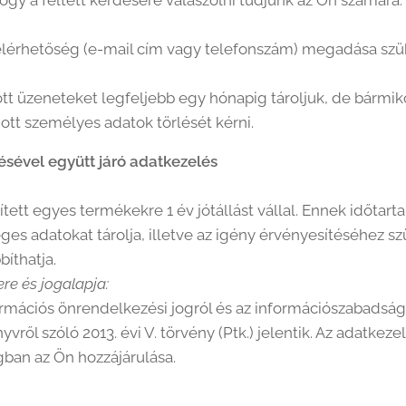
ogy a feltett kérdésére válaszolni tudjunk az Ön számára.
 elérhetőség (e-mail cím vagy telefonszám) megadása szü
ött üzeneteket legfeljebb egy hónapig tároljuk, de bármi
tt személyes adatok törlését kérni.
ítésével együtt járó adatkezelés
ített egyes termékekre 1 év jótállást vállal. Ennek időtarta
es adatokat tárolja, illetve az igény érvényesítéséhez 
bíthatja.
re és jogalapja:
rmációs önrendelkezési jogról és az információszabadságró
vről szóló 2013. évi V. törvény (Ptk.) jelentik. Az adatkezelé
ban az Ön hozzájárulása.