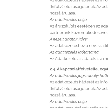
Az adatkezelés hátterét az info
(Infotv.) előírásai jelentik. Az 
hozzájárulása.
Az adatkezelés célja:
Az áruszállítás esetében az a
partnerünk közreműködésével k
A kezelt adatok köre:
Az adatkezeléshez a név, száll
Az adatkezelés időtartama:
Az Adatkezelő az adatokat a me
2.4. A kapcsolatfelvétellel egy
Az adatkezelés jogszabályi hátte
Az adatkezelés hátterét az info
(Infotv.) előírásai jelentik. Az 
hozzájárulása.
Az adatkezelés célja: