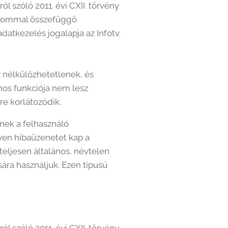
l szóló 2011. évi CXII. törvény
dalommal összefüggő
adatkezelés jogalapja az Infotv.
 nélkülözhetetlenek, és
mos funkciója nem lesz
e korlátozódik.
nek a felhasználó
yen hibaüzenetet kap a
teljesen általános, névtelen
ára használjuk. Ezen típusú