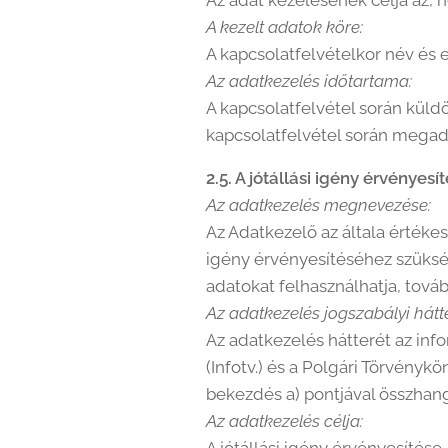
Az adat kezelésének célja az, h
A kezelt adatok köre:
A kapcsolatfelvételkor név és
Az adatkezelés időtartama:
A kapcsolatfelvétel során küld
kapcsolatfelvétel során megado
2.5. A jótállási igény érvényes
Az adatkezelés megnevezése:
Az Adatkezelő az általa értékes
igény érvényesítéséhez szükség
adatokat felhasználhatja, továb
Az adatkezelés jogszabályi hátte
Az adatkezelés hátterét az info
(Infotv.) és a Polgári Törvényköny
bekezdés a) pontjával összhang
Az adatkezelés célja: