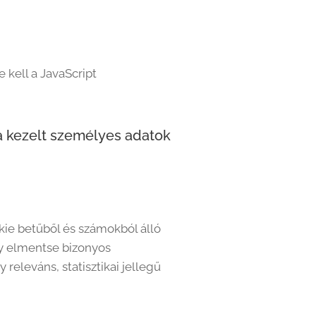
 kell a JavaScript
 a kezelt személyes adatok
kie betűből és számokból álló
gy elmentse bizonyos
eleváns, statisztikai jellegű